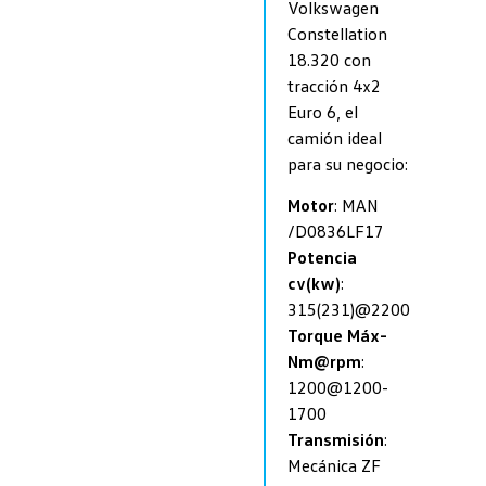
Volkswagen
Constellation
18.320 con
tracción 4x2
Euro 6, el
camión ideal
para su negocio:
Motor
: MAN
/D0836LF17
Potencia
cv(kw)
:
315(231)@2200
Torque Máx-
Nm@rpm
:
1200@1200-
1700
Transmisión
:
Mecánica ZF