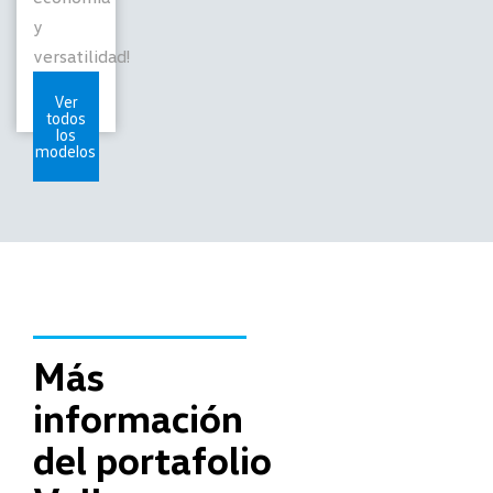
y
versatilidad!
Ver
todos
los
modelos
Más
información
del portafolio