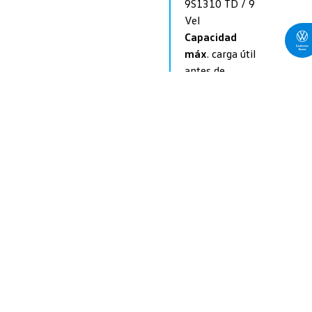
9S1310 TD / 9
Vel
Capacidad
máx
. carga útil
antes de
carrocería:
11.350 kg
Largo
Carrozable
máximo
externo
7.800
m.m
También
disponible con
Litera
¡Ver más!