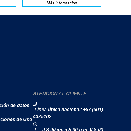
Más informacion
ATENCION AL CLIENTE
cción de datos
Línea única nacional: +57 (601)
4325102
iciones de Uso
L – J 8:00 am a 5:30 p.m. V 8:00