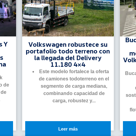
Buc
s Y
Volkswagen robustece su
portafolio todo terreno con
me
ís
la llegada del Delivery
Vol
na
11.180 4×4
Este modelo fortalece la oferta
Buca
rk
de camiones todoterreno en el
o de
segmento de carga mediana,
 de
combinando capacidad de
sost
.
carga, robustez y...
fl
Leer más