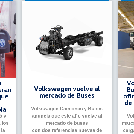
n
Vo
Volkswagen vuelve al
eran
Bu
mercado de Buses
que
ofi
l
de 
ia
Volkswagen Camiones y Buses
anuncia que este año vuelve al
ó y
Vo
mercado de buses
ulos
marca
con dos referencias nuevas de
 la
carga