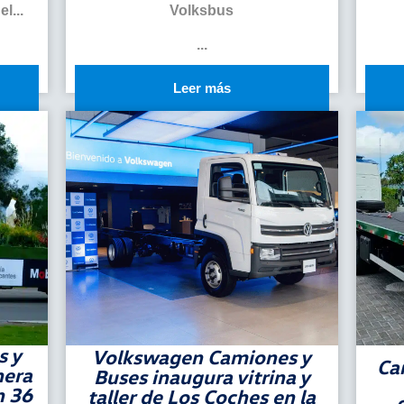
Volksbus
l...
...
Leer más
s y
Volkswagen Camiones y
Ca
nera
Buses inaugura vitrina y
n 36
taller de Los Coches en la