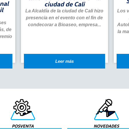
nal
ciudad de Cali
l
La Alcaldía de la ciudad de Cali hizo
Los v
presencia en el evento con el fin de
ses
condecorar a Bioaseo, empresa...
Autoh
ás, de
la m
Premio
Leer más
POSVENTA
NOVEDADES